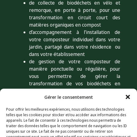
de collecte de biodéchets en vélo et
remorque, en porte à porte, pour une
transformation en circuit court des
matières organiques en compost
d’accompagnement à l’installation de
votre composteur individuel dans votre
jardin, partagé dans votre résidence ou
dans votre établissement
de gestion de votre composteur de
manière ponctuelle ou régulière, pour
vous permettre de gérer la
transformation de vos biodéchets en
toute sérénité
Gérer le consentement
de diagnostic pour faire un état des lieux
de votre composteur et vous donner les
Pour offrir les meilleures expériences, nous utilisons des technologies
clés de réussite
telles que les cookies pour stocker et/ou accéder aux informations des
d’animation et de sensibilisation autour
appareils. Le fait de consentir à ces technologies nous permettra de
traiter des données telles que le comportement de navigation ou les ID
des biodéchets adaptées à toutes âges et
uniques sur ce site. Le fait de ne pas consentir ou de retirer son
conditions confondues
consentement peut avoir un effet négatif sur certaines caractéristiques et