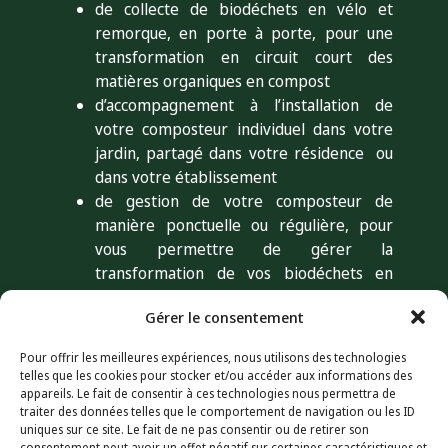
de collecte de biodéchets en vélo et
remorque, en porte à porte, pour une
transformation en circuit court des
matières organiques en compost
d’accompagnement à l’installation de
votre composteur individuel dans votre
jardin, partagé dans votre résidence ou
dans votre établissement
de gestion de votre composteur de
manière ponctuelle ou régulière, pour
vous permettre de gérer la
transformation de vos biodéchets en
toute sérénité
Gérer le consentement
de diagnostic pour faire un état des lieux
de votre composteur et vous donner les
Pour offrir les meilleures expériences, nous utilisons des technologies
clés de réussite
telles que les cookies pour stocker et/ou accéder aux informations des
d’animation et de sensibilisation autour
appareils. Le fait de consentir à ces technologies nous permettra de
traiter des données telles que le comportement de navigation ou les ID
des biodéchets adaptées à toutes âges et
uniques sur ce site. Le fait de ne pas consentir ou de retirer son
conditions confondues
consentement peut avoir un effet négatif sur certaines caractéristiques et