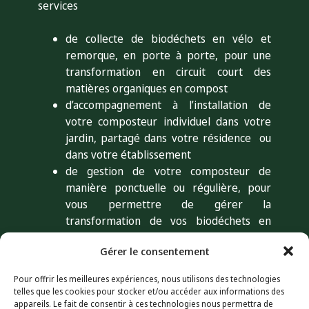
services
de collecte de biodéchets en vélo et
remorque, en porte à porte, pour une
transformation en circuit court des
matières organiques en compost
d’accompagnement à l’installation de
votre composteur individuel dans votre
jardin, partagé dans votre résidence ou
dans votre établissement
de gestion de votre composteur de
manière ponctuelle ou régulière, pour
vous permettre de gérer la
transformation de vos biodéchets en
toute sérénité
Gérer le consentement
de diagnostic pour faire un état des lieux
de votre composteur et vous donner les
Pour offrir les meilleures expériences, nous utilisons des technologies
clés de réussite
telles que les cookies pour stocker et/ou accéder aux informations des
d’animation et de sensibilisation autour
appareils. Le fait de consentir à ces technologies nous permettra de